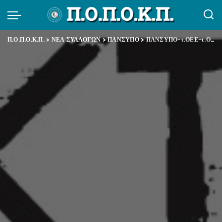
Π.Ο.Π.Ο.Κ.Π.
>
ΝΕΑ ΣΥΛΛΟΓΩΝ
>
ΠΑΝΣΥΠΟ
>
ΠΑΝΣΥΠΟ-τ.ΟΕΕ-τ.ΟΕΚ: Στη σωστή πλευρά της Ιστορίας / Με το δίκιο του λαού της Παλαιστίνης