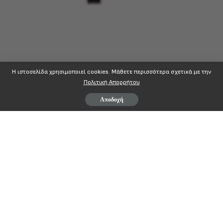
Η ιστοσελίδα χρησιμοποιεί cookies. Mάθετε περισσότερα σχετικά με την
Πολιτική Απορρήτου
Αποδοχή
Στη σωστή πλευρά της Ιστορίας
Με το δίκιο του λαού της Παλαιστίνης
Ο άνθρωπος όταν νιώθει πόνο είναι ζωντανός.. Αλλά όταν νιώθει τον
πόνο του άλλου τότε ΝΑΙ είναι Άνθρωπος ( Νίκος Καζαντζάκης)