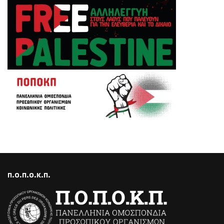
Π.Ο.Π.Ο.Κ.Π.