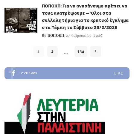
by
ΠΟΠΟΚΠ: Για να ανασάνουμε πρέπει να
τους ανατρέψουμε – Όλοι στα
συλλαλητήρια για το κρατικό έγκλημα
στα Τέμπη το Σάββατο 28/2/2026
By
ΠΟΠΟΚΠ
27 Φεβρουαρίου, 2026
Posted
by
…
1
2
134
2.2k
Fans
LIKE