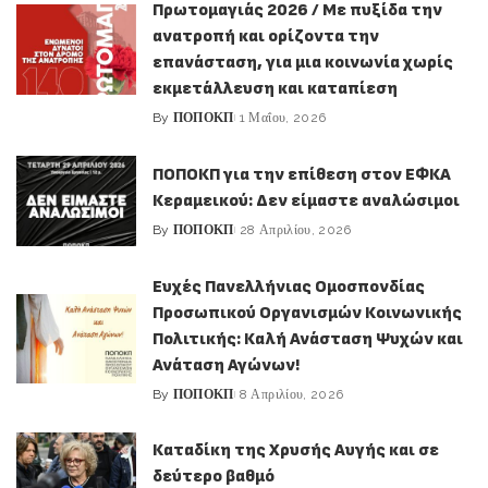
Πρωτομαγιάς 2026 / Με πυξίδα την
ανατροπή και ορίζοντα την
επανάσταση, για μια κοινωνία χωρίς
εκμετάλλευση και καταπίεση
By
ΠΟΠΟΚΠ
1 Μαΐου, 2026
Posted
by
ΠΟΠΟΚΠ για την επίθεση στον ΕΦΚΑ
Κεραμεικού: Δεν είμαστε αναλώσιμοι
By
ΠΟΠΟΚΠ
28 Απριλίου, 2026
Posted
by
Ευχές Πανελλήνιας Ομοσπονδίας
Προσωπικού Οργανισμών Κοινωνικής
Πολιτικής: Καλή Ανάσταση Ψυχών και
Ανάταση Αγώνων!
By
ΠΟΠΟΚΠ
8 Απριλίου, 2026
Posted
by
Καταδίκη της Χρυσής Αυγής και σε
δεύτερο βαθμό