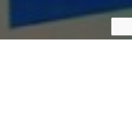
2.2k
Fans
LIKE