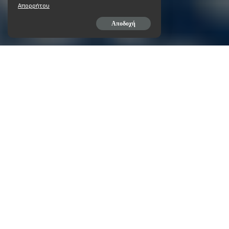
Απορρήτου
Αποδοχή
ΜΟΙΡΆΣΤΕ ΣΤΟ
{edocs}n.4172_23-7-13_fek_
Μοιραστείτε στο F
ΜΟΙΡΆΣΤΕ ΣΤΟ
ΠΡΟΗΓΟΎΜΕΝΟ ΆΡΘΡΟ
ΦΟΡΟΛΟΓΙΑ ΕΙΣΟΔΗΜΑΤΟΣ, ΕΠΕΙΓΟΝΤΑ