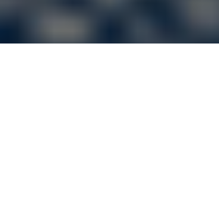
A_167.pdf,660,930{/edocs}
acebook
Μοιραστείτε στο Twitter
ΕΠΌΜΕΝΟ ΆΡΘΡΟ