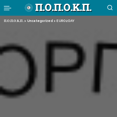
Π.Ο.Π.Ο.Κ.Π.
>
Uncategorized
>
EURO2DAY