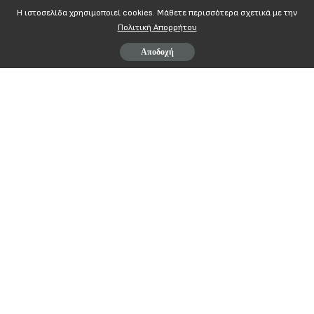
Η ιστοσελίδα χρησιμοποιεί cookies. Mάθετε περισσότερα σχετικά με την
Πολιτική Απορρήτου
Αποδοχή
ΠΟΠΟΚΠ
Π
ΑΝΕΛΛΗΝΙΑ
Ο
ΜΟΣΠΟΝΔΙΑ
Π
ΡΟΣΩΠΙΚΟΥ
Αθήνα 6-2-2019
Ο
ΡΓΑΝΙΣΜΩΝ
Κ
ΟΙΝΩΝΙΚΗΣ
Π
ΟΛΙΤΙΚΗΣ
Αρ. Πρωτ. 3707
Πανεπιστημίου 67 10564 Αθήνα
Τηλ:
210
3313732
–
Fax
:
2103313732
grammateia
@
popokp
.
gr
ΠΡΟΣ
Υπουργό Εργασίας, Κοινωνικής Ασφάλισης &
Κοινωνικής Αλληλεγγύης
κα
Έφη Αχτσιόγλου