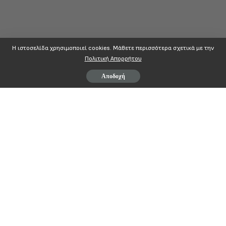
Η ιστοσελίδα χρησιμοποιεί cookies. Mάθετε περισσότερα σχετικά με την
Πολιτική Απορρήτου
Αποδοχή
ΔΕΛΤΙΟ ΤΥΠΟΥ
30 Μαΐου 2018 – 24ωρη Γενική Απεργία
«Πανεθνική Ημέρα Δράσης ενάντια σε Λιτότητα – Ανεργία