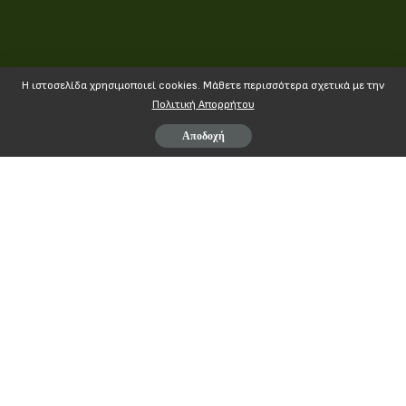
Η ιστοσελίδα χρησιμοποιεί cookies. Mάθετε περισσότερα σχετικά με την
Πολιτική Απορρήτου
Αποδοχή
Page
1
/
1
Zoom
100%