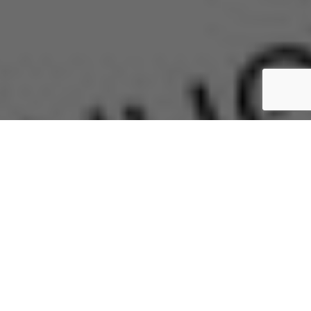
2.2k
Fans
LIKE