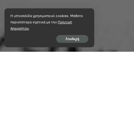
Η ιστοσελίδα χρησιμοποιεί cookies. Mάθετε
περισσότερα σχετικά με την
Πολιτική
Απορρήτου
Αποδοχή
ο
ΜΟΙΡΆΣΤΕ ΣΤΟ
Το 28
Συνέδριο της Π
Κοινωνικής Πολιτικ
ρατσιστικής βίας της νε
Το συνδικαλιστικό κ
αντιρατσιστικού-αντινα
αγώνα για την ανατροπή
του μνημονίου, γιατί η 