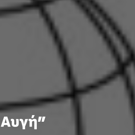
 Αυγή”