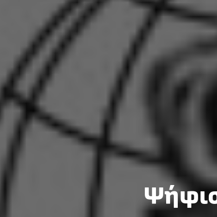
Ψήφισ