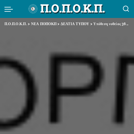
Π.Ο.Π.Ο.Κ.Π.
>
ΝΕΑ ΠΟΠΟΚΠ
>
ΔΕΛΤΙΑ ΤΥΠΟΥ
>
Υπόθεση νοθείας 36ου Συνεδρίου ΑΔΕΔΥ: Απαιτούμε την απαλλαγή της Βέτας Πανουτσάκου και του Αντώνη Πατίδη