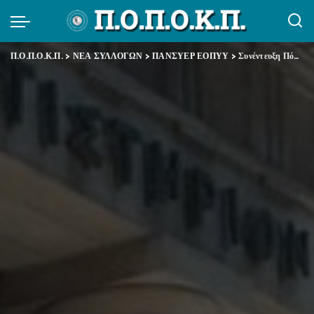
Π.Ο.Π.Ο.Κ.Π.
>
ΝΕΑ ΣΥΛΛΟΓΩΝ
>
ΠΑΝΣΥΕΡ ΕΟΠΥΥ
>
Συνέντευξη Πόπης Μαρκοπούλου (Πρόεδρος Δ.Σ. ΠΑΝΣΥΕΡ ΕΟΠΥΥ) για τις δυσλειτουργίες με την κατ’ οίκον διανομή φαρμάκων υψηλού κόστους του ΕΟΠΥΥ