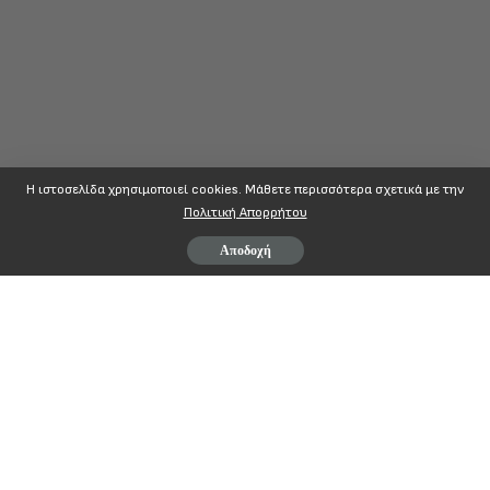
Η ιστοσελίδα χρησιμοποιεί cookies. Mάθετε περισσότερα σχετικά με την
Πολιτική Απορρήτου
Αποδοχή
ΠΟΠΟΚΠ
Π
ΑΝΕΛΛΗΝΙΑ
Ο
ΜΟΣΠΟΝΔΙΑ
Π
ΡΟΣΩΠΙΚΟΥ
Αθήνα,5-2-2020
Ο
ΡΓΑΝΙΣΜΩΝ
Κ
ΟΙΝΩΝΙΚΗΣ
Π
ΟΛΙΤΙΚΗΣ