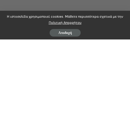
Η ιστοσελίδα χρησιμοποιεί cookies. Mάθετε περισσότερα σχετικά με την
Πολιτική Απορρήτου
Αποδοχή
ΑΠΟΦΑΣΗ
του Γενικού Συμβουλίου της Α.Δ.Ε.Δ.Υ. 
Συλλαλητήριο διαμαρτυρίας Πέμπτη 27/2/2020, ώρα 18:0