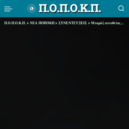
Π.Ο.Π.Ο.Κ.Π.
>
ΝΕΑ ΠΟΠΟΚΠ
>
ΣΥΝΕΝΤΕΥΞΕΙΣ
>
Μπαράζ απευθείας αναθέσεων από τη ΔΥΠΑ σε εταιρεία “φάντασμα”