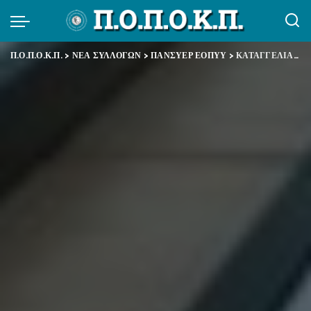
Π.Ο.Π.Ο.Κ.Π.
>
ΝΕΑ ΣΥΛΛΟΓΩΝ
>
ΠΑΝΣΥΕΡ ΕΟΠΥΥ
>
ΚΑΤΑΓΓΕΛΙΑ-ΔΙΑΜΑΡΤΥΡΙΑ ΠΑΝΣΥΕΡ ΕΟΠΥΥ: Να ανακληθεί άμεσα από τη Διοίκηση του Ε.Ο.Π.Υ.Υ. η απόφαση υποβιβασμού της συναδέλφου Μαρίνας Τζανάκη, μαχόμενης συνδικαλίστριας του ΠΑΝ.ΣΥ.ΕΡ. Ε.Ο.Π.Υ.Υ.