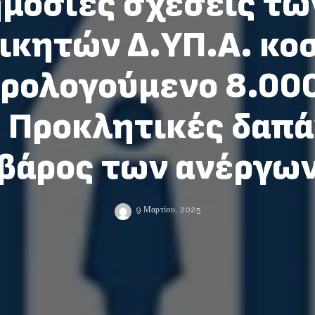
ημόσιες σχέσεις τω
ικητών Δ.ΥΠ.Α. κο
ρολογούμενο 8.000
 Προκλητικές δαπά
βάρος των ανέργω
9 Μαρτίου, 2025