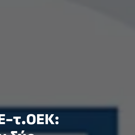
Ε-τ.ΟΕΚ: