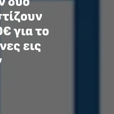
ν δύο
στίζουν
€ για το
νες εις
ν