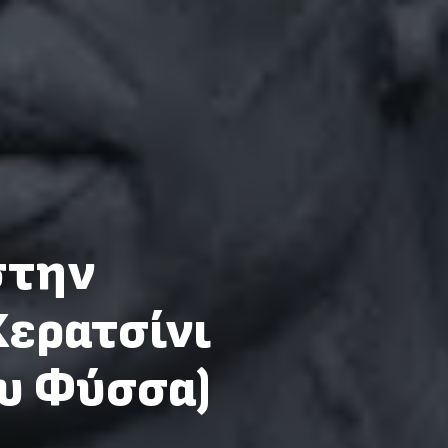
στην
Κερατσίνι
υ Φύσσα)