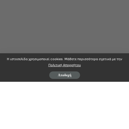
Η ιστοσελίδα χρησιμοποιεί cookies. Mάθετε περισσότερα σχετικά με την
Πολιτική Απορρήτου
Αποδοχή
Αρ. Πρωτ: 3231
ΠΕΜΠΤΗ 18 Οκτωβρίου 2012