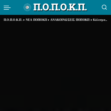
Π.Ο.Π.Ο.Κ.Π.
>
ΝΕΑ ΠΟΠΟΚΠ
>
ΑΝΑΚΟΙΝΩΣΕΙΣ ΠΟΠΟΚΠ
>
Κάλεσμα ΠΟΠΟΚΠ για δυναμικό «παρών» την Κυριακή 15/6/2025 στο Σύνταγμα (7 μ.μ.) στο συλλαλητήριο για την Παλαιστίνη (Ημέρα παγκόσμιας δράσης κατά της γενοκτονίας)