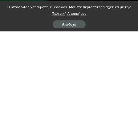
Η ιστοσελίδα χρησιμοποιεί cookies. Mάθετε περισσότερα σχετικά με την
Πολιτική Απορρήτου
Αποδοχή
Με το πανό των ΠΟΠΟΚΠ, ΠΑΝΣΥΕΡ ΕΟΠΥΥ, ΠΣΕ ΟΓΑ (ΟΠΕΚΑ –
ΕΦΚΑ) & ΠΑΝΣΥΠΟ-τ.ΟΕΕ-τ.ΟΕΚ δυναμικά την Κυριακή 15
Ιουνίου 2025 στο Σύνταγμα (7 μ.μ.)
ΟΛΕΣ ΚΑΙ ΟΛΟΙ ΓΙΑ ΝΑ ΣΠΑΣΕΙ Ο ΑΠΟΚΛΕΙΣΜΟΣ ΤΗΣ ΓΑΖΑΣ
ΛΕΥΤΕΡΙΑ ΣΤΗΝ ΠΑΛΑΙΣΤΙΝΗ
Π.Ο.Π.Ο.Κ.Π.
Π
ΑΝΕΛΛΗΝΙΑ
Ο
ΜΟΣΠΟΝΔΙΑ
Π
ΡΟΣΩΠΙΚΟΥ
Ο
ΡΓΑΝΙΣΜΩΝ
Κ
ΟΙΝΩΝΙΚΗΣ
Π
ΟΛΙΤΙΚΗΣ Αθήνα, 12/6/2025