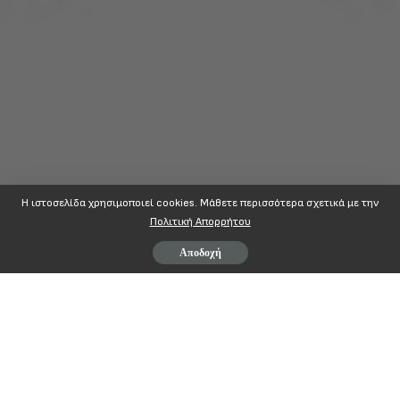
Η ιστοσελίδα χρησιμοποιεί cookies. Mάθετε περισσότερα σχετικά με την
Πολιτική Απορρήτου
Αποδοχή
ΠΟΠΟΚΠ
ΠΑΝΕΛΛΗΝΙΑ ΟΜΟΣΠΟΝΔΙΑ ΠΡΟΣΩΠΙΚΟΥ
Αθήνα 9/11/2009