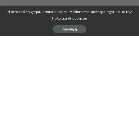
Η ιστοσελίδα χρησιμοποιεί cookies. Mάθετε περισσότερα σχετικά με την
Πολιτική Απορρήτου
Αποδοχή
ΔΙΑΚΗΡΥΞΗ
ΓΙΑ ΤΗΝ 42η ΑΓΩΝΙΣΤΙΚΗ ΕΠΕΤΕΙΟ
ΤΗΣ ΕΞΕΓΕΡΣΗΣ ΤΟΥ ΠΟΛΥΤΕΧΝΕΙΟΥ
ΠΟΛΥΤΕΧΝΕΙΟ 1973 – ΠΟΛΥΤΕΧΝΕΙΟ 2015
ΨΩΜΙ – ΠΑΙΔΕΙΑ – ΕΛΕΥΘΕΡΙΑ
42 ΧΡΟΝΙΑ ΜΕΤΑ Ο ΑΓΩΝΑΣ ΠΙΟ ΕΠΙΚΑΙΡΟΣ ΑΠΟ Π