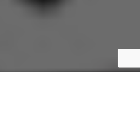
2.2k
Fans
LIKE