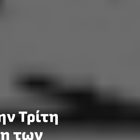
ην Τρίτη
ξη των