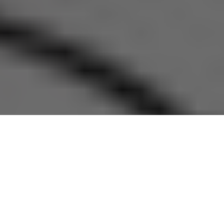
α την Τρίτη αποφάσισε η ΑΔΕΔΥ
προς συμπαράσταση στους
υβέρνηση επιστρατεύει μετά την εισήγηση της ΟΛΜΕ για
πανελλαδικές εξετάσεις. Το ανώτατο συνδικαλιστικό όργανο
οφάσισε επίσης την
προκήρυξη τετράωρη στάσης εργασίας
ηση θέλουμε να στείλουμε μήνυμα ισχυρό στην κυβέρνηση, ότι