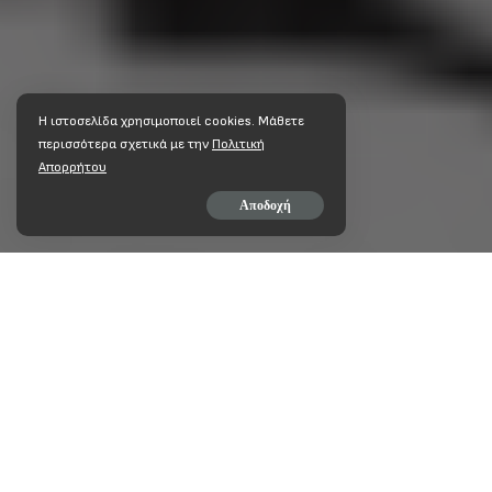
Η ιστοσελίδα χρησιμοποιεί cookies. Mάθετε
περισσότερα σχετικά με την
Πολιτική
Απορρήτου
Αποδοχή
ΜΟΙΡΆΣΤΕ ΣΤΟ
Εικοσιτετράωρη απεργία γι
καθηγητές, τους οποίους η κ
εξαήμερη απεργία μέσα στις 
των δημοσίων υπαλλήλων απ
για την Πέμπτη 16 Μαΐου.
«Με αυτήν μας την κινητοποί