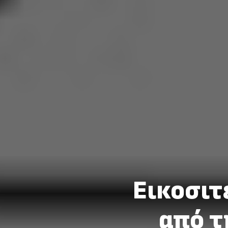
Εικοσιτ
από τ