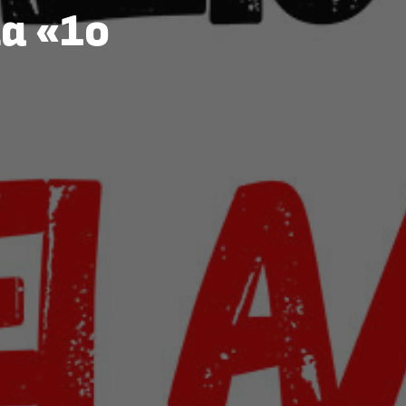
α «1ο