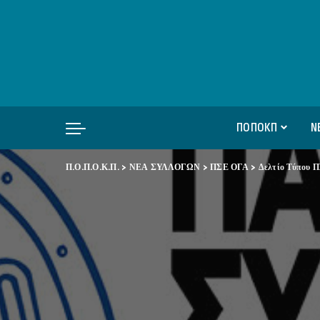
ΠΟΠΟΚΠ
Ν
Π.Ο.Π.Ο.Κ.Π.
>
ΝΕΑ ΣΥΛΛΟΓΩΝ
>
ΠΣΕ ΟΓΑ
>
Δελτίο Τύπου 