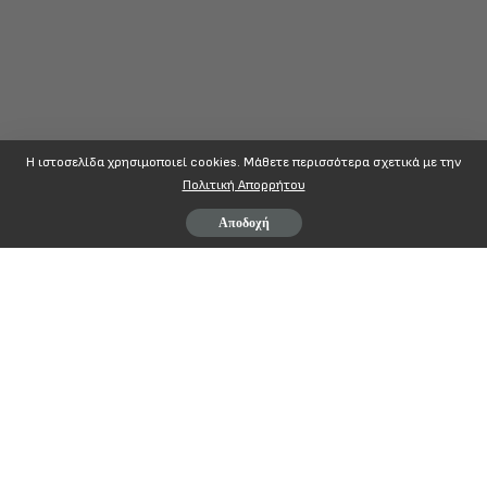
Η ιστοσελίδα χρησιμοποιεί cookies. Mάθετε περισσότερα σχετικά με την
Πολιτική Απορρήτου
Αποδοχή
Αθήνα 8.6.201
ΑΔΕΔΥ
ΕΚΤΕΛΕΣΤΙΚΗ ΕΠΙΤΡΟΠΗ
ΦΙΛΕΛΛΗΝΩΝ & ΨΥΛΛΑ 2