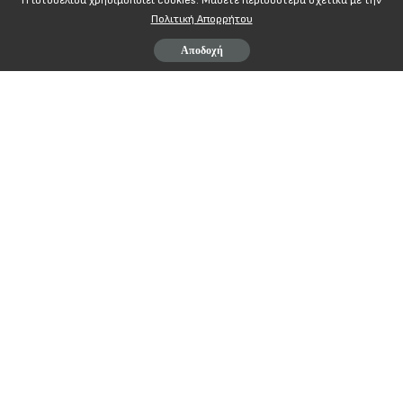
Η ιστοσελίδα χρησιμοποιεί cookies. Mάθετε περισσότερα σχετικά με την
Πολιτική Απορρήτου
Αποδοχή
20-9-2012
Αθήνα
Αρ. Πρωτ: 3250
ΔΕΛΤΙΟ ΤΥΠΟΥ
Η κατάργηση των
Οργανισμών Εργατικής Εστίας και Εργατικής
Κατοικίας
προκάλεσε την βίαιη απορρόφηση των εργαζομένων τους
στον ΟΑΕΔ.