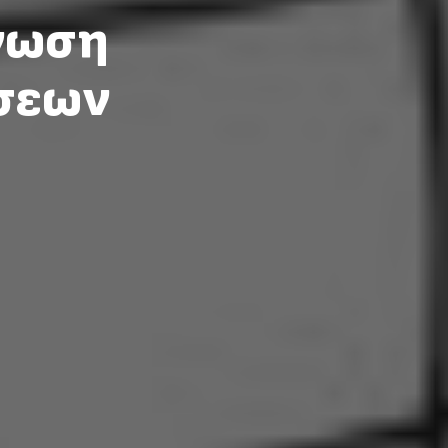
ίνωση
σεων