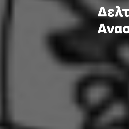
Δελτ
Ανα