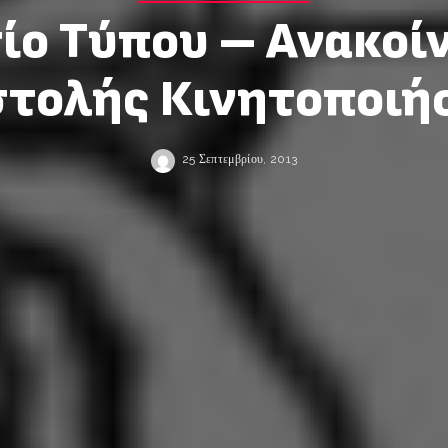
ίο Τύπου – Ανακο
στολής Κινητοποιή
25 Σεπτεμβρίου, 2013