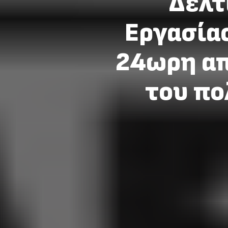
Δελτ
Εργασίας
24ωρη απ
του πο