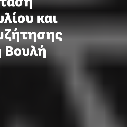
Στάση
υλίου και
συζήτησης
η Βουλή