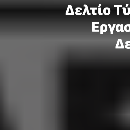
Δελτίο Τ
Εργασ
Δε