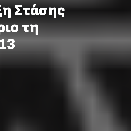
ξη Στάσης
ριο τη
013