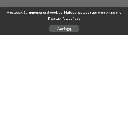
Η ιστοσελίδα χρησιμοποιεί cookies. Mάθετε περισσότερα σχετικά με την
Πολιτική Απορρήτου
Αποδοχή
ΠΟΠΟΚΠ
Π
ΑΝΕΛΛΗΝΙΑ
Ο
ΜΟΣΠΟΝΔΙΑ
Π
ΡΟΣΩΠΙΚΟΥ Αθήνα 27/9/2011
Ο
ΡΓΑΝΙΣΜΩΝ
Κ
ΟΙΝΩΝΙΚΗΣ
Π
ΟΛΙΤΙΚΗΣ Αρ. Πρωτ.3134
Πανεπιστημίου 67 105 59
Αθήνα
Τηλ:
210
3313732
–
2103314570
Fax
:
210
3314179
grammateia
@
popokp
.
gr
ΔΕΛΤΙΟ ΤΥΠΟΥ
Η πολιτική εξόντωσης των μισθωτών και των συνταξιούχων βρίσκεται
σε πλήρη εξέλιξη.