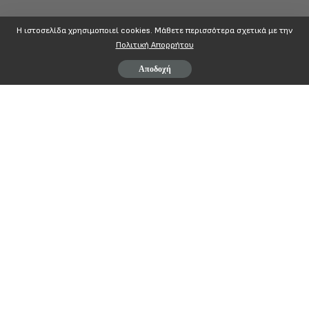
Η ιστοσελίδα χρησιμοποιεί cookies. Mάθετε περισσότερα σχετικά με την
Πολιτική Απορρήτου
Αποδοχή
ΠΟΠΟΚΠ
Π
ΑΝΕΛΛΗΝΙΑ
Ο
ΜΟΣΠΟΝΔΙΑ
Π
ΡΟΣΩΠΙΚΟΥ Αθήνα 27/9/2011
Ο
ΡΓΑΝΙΣΜΩΝ
Κ
ΟΙΝΩΝΙΚΗΣ
Π
ΟΛΙΤΙΚΗΣ Αρ. Πρωτ.3134
Πανεπιστημίου 67 105 59
Αθήνα
Τηλ:
210
3313732
–
2103314570
Fax
:
210
3314179
grammateia
@
popokp
.
gr
ΔΕΛΤΙΟ ΤΥΠΟΥ
Η πολιτική εξόντωσης των μισθωτών και των συνταξιούχων βρίσκεται
σε πλήρη εξέλιξη.