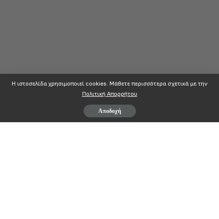
Η ιστοσελίδα χρησιμοποιεί cookies. Mάθετε περισσότερα σχετικά με την
Πολιτική Απορρήτου
Αποδοχή
ΠΟΠΟΚΠ
Π
ΑΝΕΛΛΗΝΙΑ
Ο
ΜΟΣΠΟΝΔΙΑ
Π
ΡΟΣΩΠΙΚΟΥ
Ο
ΡΓΑΝΙΣΜΩΝ
Κ
ΟΙΝΩΝΙΚΗΣ
Π
ΟΛΙΤΙΚΗΣ