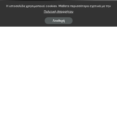
Η ιστοσελίδα χρησιμοποιεί cookies. Mάθετε περισσότερα σχετικά με την
Πολιτική Απορρήτου
Αποδοχή
ΑΠΟΦΑΣΗ ΓΕΝΙΚΟΥ ΣΥΜΒΟΥΛΙΟΥ ΤΗΣ Α.Δ.Ε.Δ.Υ.
Πέμπτη 27 Αυγούστου 2015
Το Γενικό Συμβούλιο της Α.Δ.Ε.Δ.Υ. κατά τη συνεδρίασή του
στις 27/8/2015 εκτίμησε ότι:
Α)
Η ψήφιση του 3ου Μνημονίου από το Κοινοβούλιο καθώς
και οι εφαρμοστικοί νόμοι που θα ακολουθήσουν, αποτελούν
συνέχεια των βάρβαρων νεοφιλελεύθερων μνημονιακών