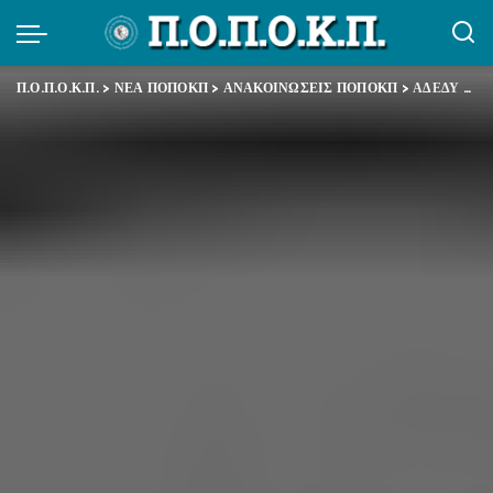
Π.Ο.Π.Ο.Κ.Π.
>
ΝΕΑ ΠΟΠΟΚΠ
>
ΑΝΑΚΟΙΝΩΣΕΙΣ ΠΟΠΟΚΠ
>
ΑΔΕΔΥ – Παναττική Στάση Εργασίας – Συλλαλητήριο ενόψει της δίκης της Χ.Α.