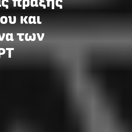
ας πράξης
ου και
να των
ΡΤ