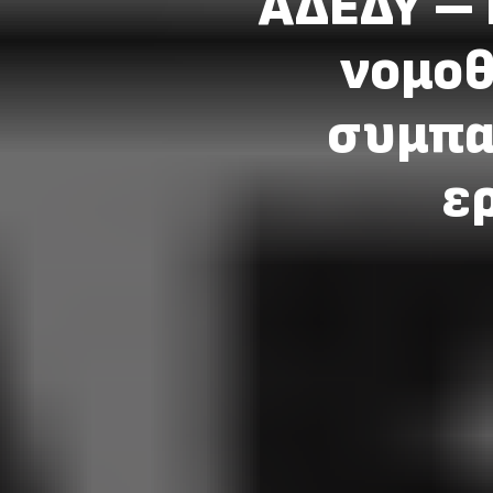
ΑΔΕΔΥ – 
νομοθ
συμπα
ε