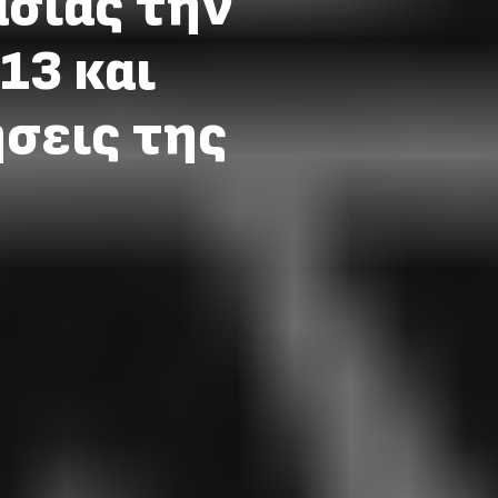
σίας την
13 και
σεις της