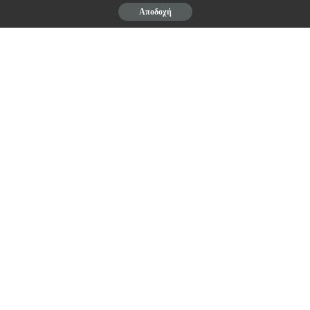
Αποδοχή
ΑΔΕΔΥ
Αθήνα 06.09.2012
ΕΚΤΕΛΕΣΤΙΚΗ ΕΠΙΤΡΟΠΗ
Contents
Αθήνα 06.09.2012
ΔΕΛΤΙΟ ΤΥΠΟΥ
ΦΙΛΕΛΛΗΝΩΝ & ΨΥΛΛΑ 2
105 57 ΑΘΗΝΑ