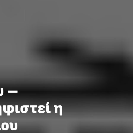
υ –
ηφιστεί η
ίου