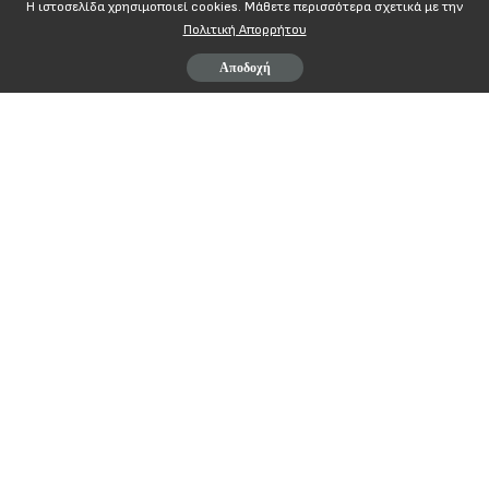
Η ιστοσελίδα χρησιμοποιεί cookies. Mάθετε περισσότερα σχετικά με την
Πολιτική Απορρήτου
Αποδοχή
Contents
Αθήνα 13.12.2011
ΔΕΛΤΙΟ ΤΥΠΟΥ
ΑΔΕΔΥ
Αθήνα 13.12.2011
ΕΚΤΕΛΕΣΤΙΚΗ ΕΠΙΤΡΟΠΗ
ΦΙΛΕΛΛΗΝΩΝ & ΨΥΛΛΑ 2
105 57 ΑΘΗΝΑ