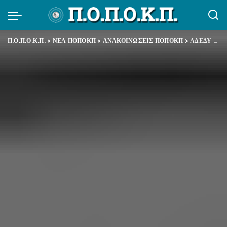
Π.Ο.Π.Ο.Κ.Π.
>
ΝΕΑ ΠΟΠΟΚΠ
>
ΑΝΑΚΟΙΝΩΣΕΙΣ ΠΟΠΟΚΠ
>
ΑΔΕΔΥ – Δελτίο Τύπου για το Φολορολογικό Νομοσχέδιο