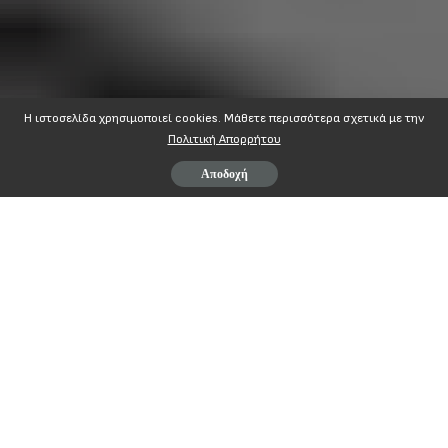
Η ιστοσελίδα χρησιμοποιεί cookies. Mάθετε περισσότερα σχετικά με την
Πολιτική Απορρήτου
Αποδοχή
ΑΔΕΔΥ
ΕΚΤΕΛΕΣΤΙΚΗ ΕΠΙΤΡΟΠΗ
ΦΙΛΕΛΛΗΝΩΝ & ΨΥΛΛΑ 2
105 57 ΑΘΗΝΑ
Τηλ 213.16.16.900