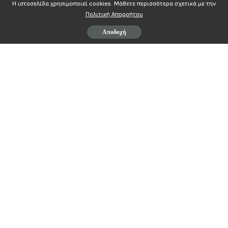
Η ιστοσελίδα χρησιμοποιεί cookies. Mάθετε περισσότερα σχετικά με την
Πολιτική Απορρήτου
Αποδοχή
Contents
ΑΔΕΔΥ
ΟΔΗΓΙΕΣ ΓΙΑ ΤΗ ΔΙΕΚΔ
ΕΦΑΠΑΞ
ΕΚΤΕΛΕΣΤΙΚΗ ΕΠΙΤΡΟΠΗ