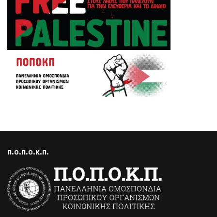
Π.Ο.Π.Ο.Κ.Π.