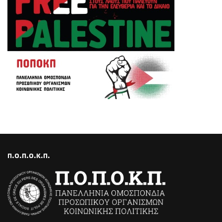
Π.Ο.Π.Ο.Κ.Π.