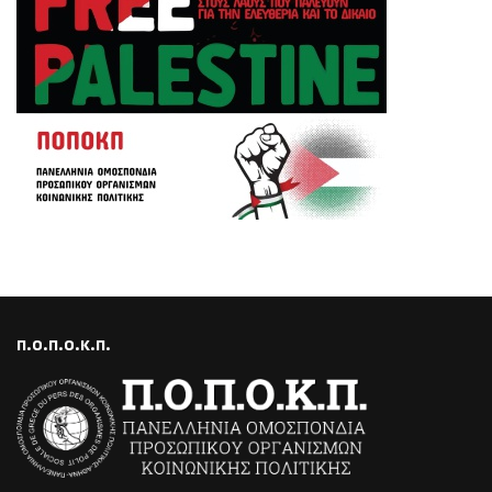
Π.Ο.Π.Ο.Κ.Π.