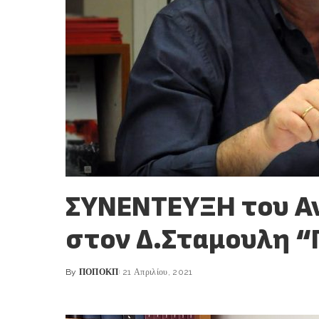
ΣΥΝΕΝΤΕΥΞΗ του Α
στον Δ.Σταμουλη “
By
ΠΟΠΟΚΠ
21 Απριλίου, 2021
Posted
by