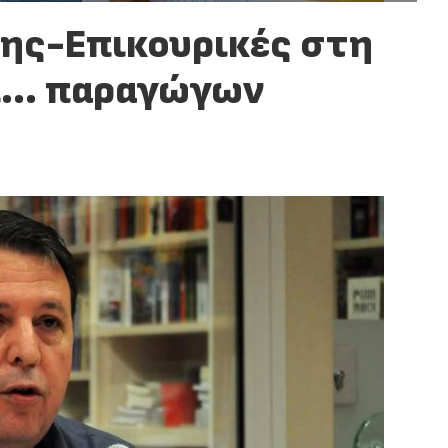
ης-Επικουρικές στη
αι… παραγώγων