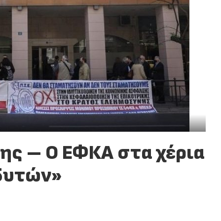
ς – Ο ΕΦΚΑ στα χέρια
δυτών»