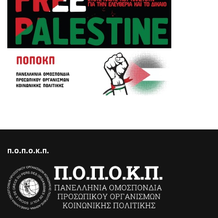
Π.Ο.Π.Ο.Κ.Π.