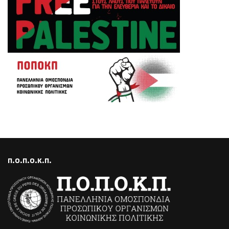
Π.Ο.Π.Ο.Κ.Π.