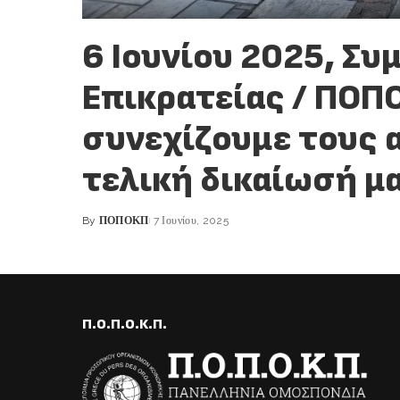
6 Ιουνίου 2025, Συ
Επικρατείας / ΠΟΠΟ
συνεχίζουμε τους 
τελική δικαίωσή μ
By
ΠΟΠΟΚΠ
7 Ιουνίου, 2025
Posted
by
Π.Ο.Π.Ο.Κ.Π.