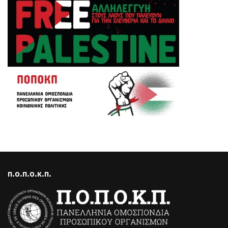
Π.Ο.Π.Ο.Κ.Π.