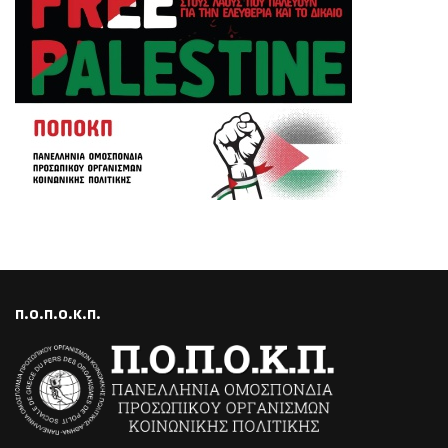
Π.Ο.Π.Ο.Κ.Π.