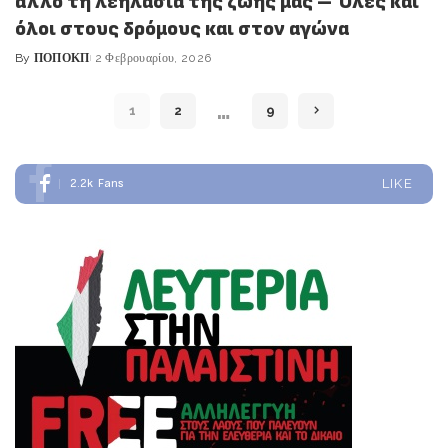
άλλο τη λεηλασία της ζωής μας – Όλες και
όλοι στους δρόμους και στον αγώνα
By
ΠΟΠΟΚΠ
2 Φεβρουαρίου, 2026
Posted
by
…
1
2
9
2.2k
Fans
LIKE